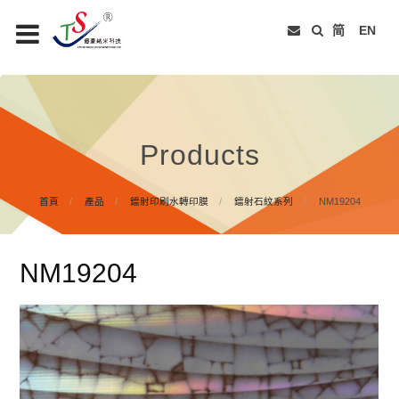
简
EN
Products
首頁
產品
鐳射印刷水轉印膜
鐳射石紋系列
NM19204
NM19204