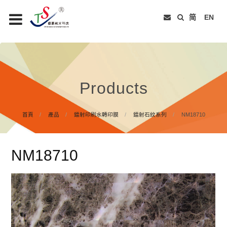
简
EN
Products
首頁
產品
鐳射印刷水轉印膜
鐳射石紋系列
NM18710
NM18710