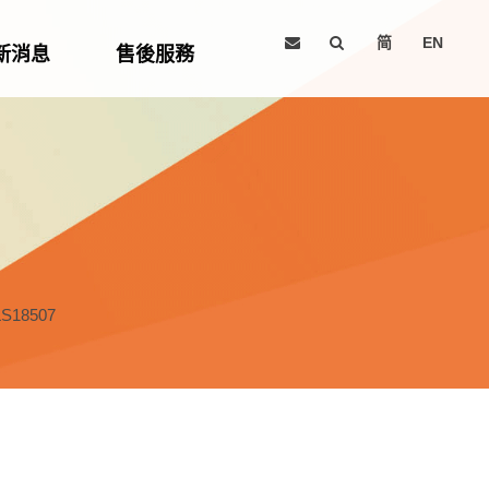
简
EN
新消息
售後服務
LS18507