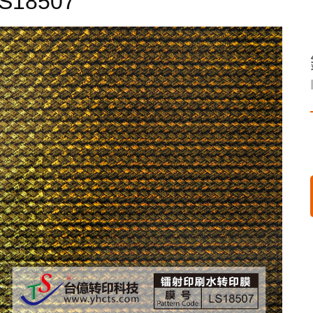
S18507