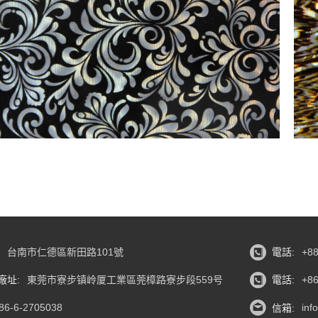
:
台南市仁德區新田路101號
電話:
+88
廠址:
東莞市寮步镇岭厦工業區莞樟路寮步段559号
電話:
+86
86-6-2705038
信箱:
inf