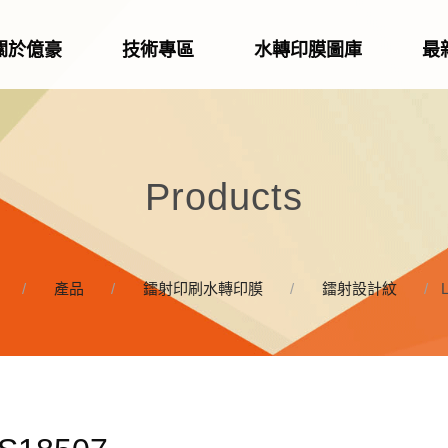
關於億豪
技術專區
水轉印膜圖庫
最
Products
產品
鐳射印刷水轉印膜
鐳射設計紋