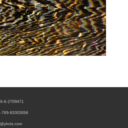
6-6-2709471
-769-83303056
o@yhcts.com