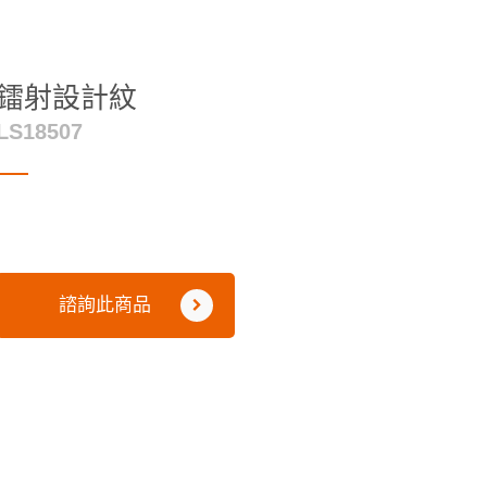
鐳射設計紋
LS18507
諮詢此商品