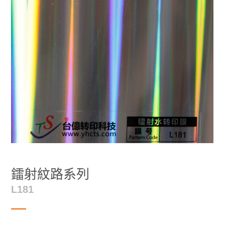
鐳射紋路系列
L181