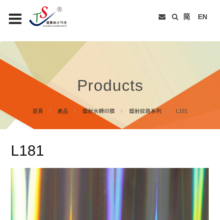
简
EN
Products
首頁
產品
鐳射水轉印膜
鐳射紋路系列
L181
L181