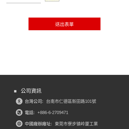
公司資訊
台灣公司:
台南市仁德區新田路101號
電話:
+886-6-2709471
中國廠辦廠址:
東莞市寮步镇岭厦工業