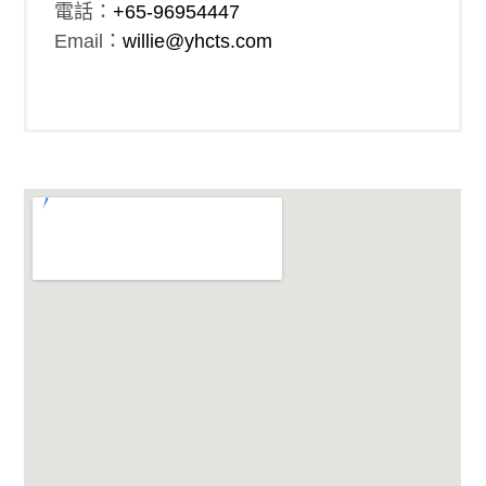
電話：
+65-96954447
Email：
willie@yhcts.com