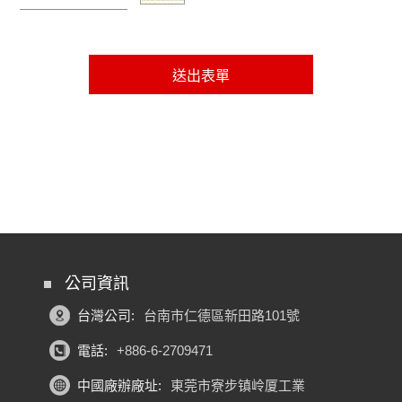
公司資訊
台灣公司:
台南市仁德區新田路101號
電話:
+886-6-2709471
中國廠辦廠址:
東莞市寮步镇岭厦工業