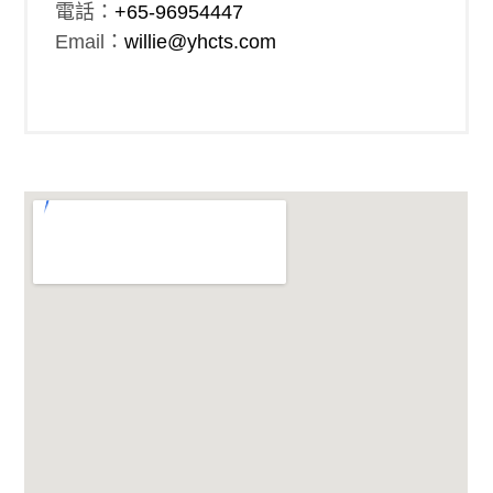
電話：
+65-96954447
Email：
willie@yhcts.com